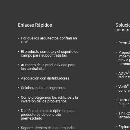
Enlaces Rápidos
Soluci
constr
Por qué los arquitectos confían en
GCP
Perm-A
El producto correcto y el soporte de
Prepru
campo para subcontratistas
imperm
previa 
terreno
Aumento de la productividad para
los contratistas
®
ADVA
reduct
Asociación con distribuidores
®
Verifi
Colaborando con ingenieros
concret
Cómo protegemos los edificios y la
CONC
inversión de los propietarios
fluidez
Diseños de mezcla óptimos para
TYTR
productores de concreto
lanzad
premezclado
Explore
Soporte técnico de clase mundial