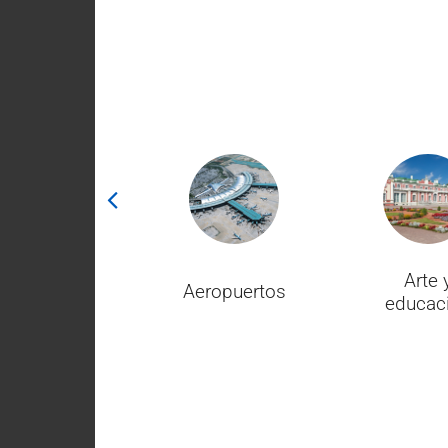
Deportes y
Arte 
Aeropuertos
estadios
educac