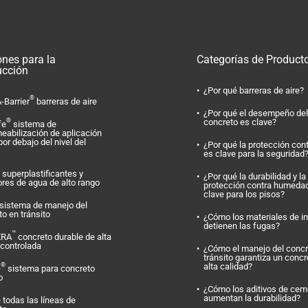
ones para la
Categorías de Product
ucción
¿Por qué barreras de aire?
®
-Barrier
barreras de aire
¿Por qué el desempeño del
concreto es clave?
®
fe
sistema de
eabilización de aplicación
por debajo del nivel del
¿Por qué la protección con
es clave para la seguridad
superplastificantes y
¿Por qué la durabilidad y la
ores de agua de alto rango
protección contra humeda
clave para los pisos?
sistema de manejo del
o en tránsito
¿Cómo los materiales de i
detienen las fugas?
™
ERA
concreto durable de alta
 controlada
¿Cómo el manejo del concr
tránsito garantiza un concr
alta calidad?
®
O
sistema para concreto
o
¿Cómo los aditivos de cem
aumentan la durabilidad?
 todas las líneas de