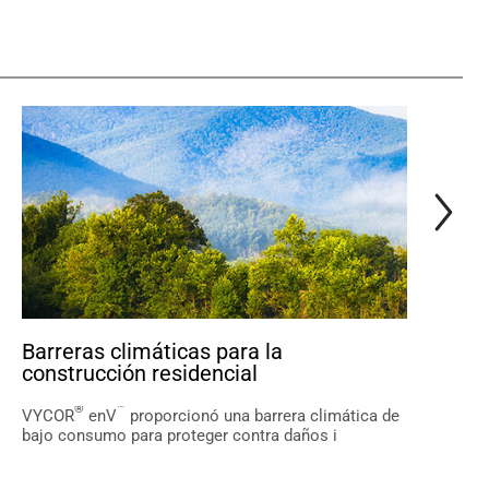
Barreras climáticas para la
Cemen
construcción residencial
objeti
™
®
VYCOR
enV
proporcionó una barrera climática de
Compañí
bajo consumo para proteger contra daños i
mercad