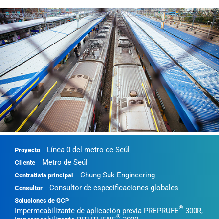
Línea 0 del metro de Seúl
Proyecto
Metro de Seúl
Cliente
Chung Suk Engineering
Contratista principal
Consultor de especificaciones globales
Consultor
Soluciones de GCP
®
Impermeabilizante de aplicación previa PREPRUFE
300R,
®