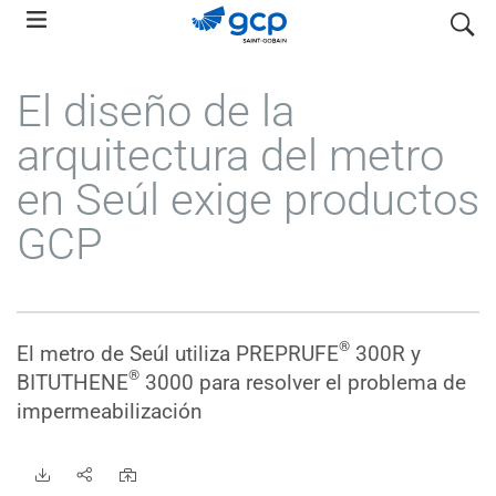
Skip
search
to
main
El diseño de la
navigation
arquitectura del metro
en Seúl exige productos
GCP
®
El metro de Seúl utiliza PREPRUFE
300R y
®
BITUTHENE
3000 para resolver el problema de
impermeabilización