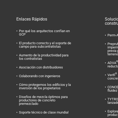
Enlaces Rápidos
Soluci
constr
Por qué los arquitectos confían en
GCP
Perm-A
El producto correcto y el soporte de
Prepru
campo para subcontratistas
imperm
previa 
terreno
Aumento de la productividad para
los contratistas
®
ADVA
reduct
Asociación con distribuidores
®
Verifi
Colaborando con ingenieros
concret
Cómo protegemos los edificios y la
CONC
inversión de los propietarios
fluidez
Diseños de mezcla óptimos para
TYTR
productores de concreto
lanzad
premezclado
Explore
Soporte técnico de clase mundial
produc