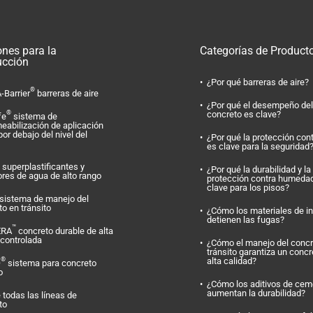
ones para la
Categorías de Product
ucción
¿Por qué barreras de aire?
®
-Barrier
barreras de aire
¿Por qué el desempeño del
concreto es clave?
®
fe
sistema de
eabilización de aplicación
por debajo del nivel del
¿Por qué la protección con
es clave para la seguridad
superplastificantes y
¿Por qué la durabilidad y la
ores de agua de alto rango
protección contra humeda
clave para los pisos?
sistema de manejo del
o en tránsito
¿Cómo los materiales de i
detienen las fugas?
™
ERA
concreto durable de alta
 controlada
¿Cómo el manejo del concr
tránsito garantiza un concr
alta calidad?
®
O
sistema para concreto
o
¿Cómo los aditivos de cem
aumentan la durabilidad?
 todas las líneas de
to