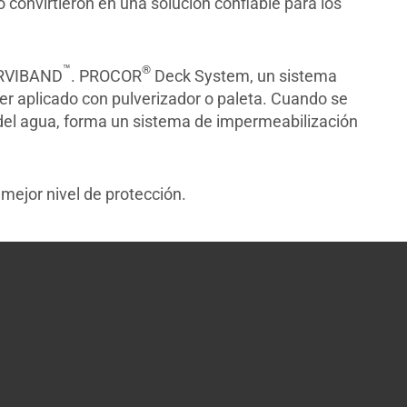
 convirtieron en una solución confiable para los
™
®
ERVIBAND
. PROCOR
Deck System, un sistema
ser aplicado con pulverizador o paleta. Cuando se
n del agua, forma un sistema de impermeabilización
ejor nivel de protección.