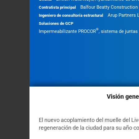
Contact
Balfour Beatty Construction
Contratista principal
Arup Partners 
My
Ingeniero de consultoría estructural
Briefcase
Soluciones de GCP
®
Impermeabilizante PROCOR
, sistema de junta
Visión gene
El nuevo acoplamiento del muelle del Liv
regeneración de la ciudad para su año co