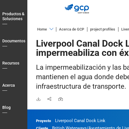
Skip
to
Productos &
main
Soluciones
navigation
Home
Acerca de GCP
project profiles
Live
Productos
Liverpool Canal Dock L
Documentos
&
impermeabiliza con éx
Soluciones
Documentos
Recursos
La impermeabilización y las 
Recursos
mantienen el agua donde deber
Acerca
infraestructura de transporte.
Acerca
Blog
Country
Blog
Login
Liverpool Canal Dock Link
Proyecto
Contact
British Waterways/Ayuntamiento de Liv
Cliente