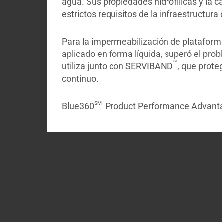
agua. Sus propiedades hidrofílicas y la 
estrictos requisitos de la infraestructura
Para la impermeabilización de plataform
aplicado en forma líquida, superó el pro
™
utiliza junto con SERVIBAND
, que prote
continuo.
sm
Blue360
Product Performance Advantag