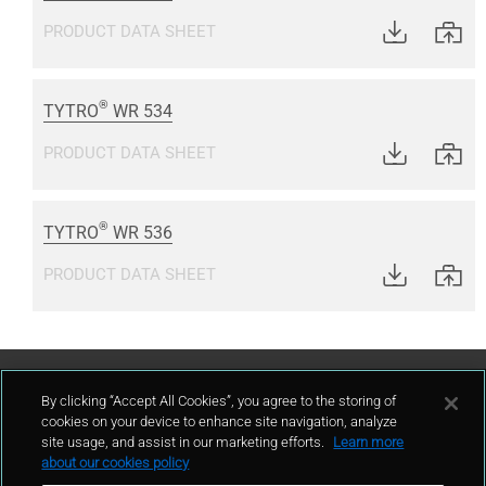
PRODUCT DATA SHEET
®
TYTRO
WR 534
PRODUCT DATA SHEET
®
TYTRO
WR 536
PRODUCT DATA SHEET
Contáctenos
By clicking “Accept All Cookies”, you agree to the storing of
cookies on your device to enhance site navigation, analyze
site usage, and assist in our marketing efforts.
Learn more
contacto
about our cookies policy