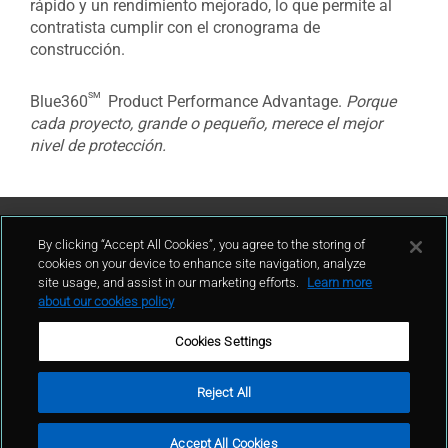
rápido y un rendimiento mejorado, lo que permite al
contratista cumplir con el cronograma de
construcción.
sm
Blue360
Product Performance Advantage.
Porque
cada proyecto, grande o pequeño, merece el mejor
nivel de protección.
Contáctenos
By clicking “Accept All Cookies”, you agree to the storing of
cookies on your device to enhance site navigation, analyze
site usage, and assist in our marketing efforts.
Learn more
contacto
about our cookies policy
Cookies Settings
Reject All
Términos de uso
Política de privacidad
Mapa del sitio
Accept All Cookies