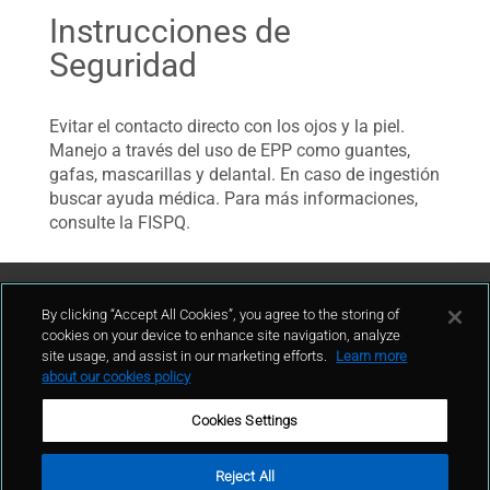
Instrucciones de
Seguridad
Evitar el contacto directo con los ojos y la piel.
Manejo a través del uso de EPP como guantes,
gafas, mascarillas y delantal. En caso de ingestión
buscar ayuda médica. Para más informaciones,
consulte la FISPQ.
Contáctenos
By clicking “Accept All Cookies”, you agree to the storing of
cookies on your device to enhance site navigation, analyze
site usage, and assist in our marketing efforts.
Learn more
contacto
about our cookies policy
Cookies Settings
Reject All
Términos de uso