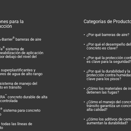
ones para la
Categorías de Product
ucción
¿Por qué barreras de aire?
®
-Barrier
barreras de aire
¿Por qué el desempeño del
concreto es clave?
®
fe
sistema de
eabilización de aplicación
por debajo del nivel del
¿Por qué la protección con
es clave para la seguridad
superplastificantes y
¿Por qué la durabilidad y la
ores de agua de alto rango
protección contra humeda
clave para los pisos?
sistema de manejo del
o en tránsito
¿Cómo los materiales de i
detienen las fugas?
™
ERA
concreto durable de alta
 controlada
¿Cómo el manejo del concr
tránsito garantiza un concr
alta calidad?
®
O
sistema para concreto
o
¿Cómo los aditivos de cem
aumentan la durabilidad?
 todas las líneas de
to