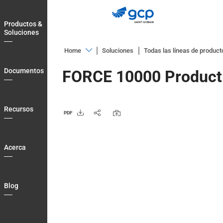
Skip
to
Productos &
main
Soluciones
navigation
Home
Soluciones
Todas las líneas de product
Productos
Documentos
FORCE 10000 Product
&
Soluciones
Documentos
Recursos
PDF
Recursos
Acerca
Acerca
Blog
Country
Blog
Login
Contact