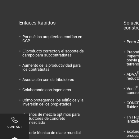
Enlaces Rápidos
Soluci
constr
Por qué los arquitectos confían en
GCP
Perm-A
El producto correcto y el soporte de
Prepru
campo para subcontratistas
imperm
previa 
terreno
Aumento de la productividad para
los contratistas
®
ADVA
reduct
Asociación con distribuidores
®
Verifi
Colaborando con ingenieros
concret
Cómo protegemos los edificios y la
CONC
inversión de los propietarios
fluidez
Diseños de mezcla óptimos para
TYTR
productores de concreto
lanzad
premezclado
CONTACT
Explore
Soporte técnico de clase mundial
produc