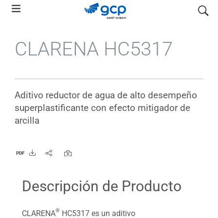
Skip
search
to
main
CLARENA HC5317
navigation
Aditivo reductor de agua de alto desempeño
superplastificante con efecto mitigador de
arcilla
PDF
Descripción de Producto
®
CLARENA
HC5317 es un aditivo