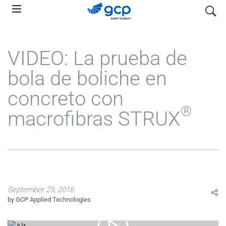
Skip
search
to
main
navigation
VIDEO: La prueba de
bola de boliche en
concreto con
®
macrofibras STRUX
September 23, 2016
by GCP Applied Technologies