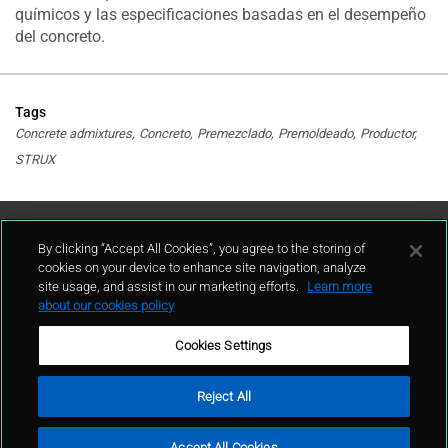
químicos y las especificaciones basadas en el desempeño
del concreto.
Tags
Concrete admixtures
Concreto
Premezclado
Premoldeado
Productor
STRUX
Contáctenos
By clicking “Accept All Cookies”, you agree to the storing of
cookies on your device to enhance site navigation, analyze
site usage, and assist in our marketing efforts.
Learn more
contacto
about our cookies policy
Cookies Settings
Reject All
Términos de uso
Política de privacidad
Mapa del sitio
Accept All Cookies