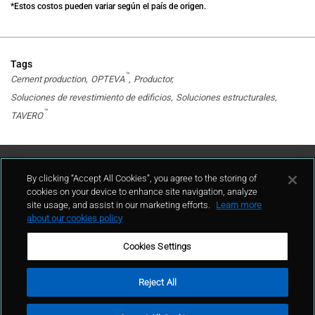
*Estos costos pueden variar según el país de origen.
Tags
™
Cement production
OPTEVA
Productor
Soluciones de revestimiento de edificios
Soluciones estructurales
™
TAVERO
Contáctenos
By clicking “Accept All Cookies”, you agree to the storing of
cookies on your device to enhance site navigation, analyze
site usage, and assist in our marketing efforts.
Learn more
contacto
about our cookies policy
Cookies Settings
Reject All
Términos de uso
Política de privacidad
Mapa del sitio