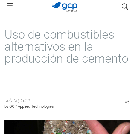
Skip
search
to
main
navigation
Uso de combustibles
alternativos en la
producción de cemento
July 08, 2021
by GCP Applied Technologies