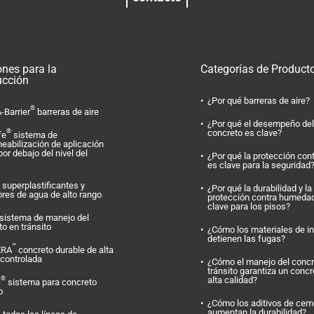
ones para la
Categorías de Product
ucción
¿Por qué barreras de aire?
®
-Barrier
barreras de aire
¿Por qué el desempeño del
concreto es clave?
®
fe
sistema de
eabilización de aplicación
por debajo del nivel del
¿Por qué la protección con
es clave para la seguridad
superplastificantes y
¿Por qué la durabilidad y la
ores de agua de alto rango
protección contra humeda
clave para los pisos?
sistema de manejo del
o en tránsito
¿Cómo los materiales de i
detienen las fugas?
™
ERA
concreto durable de alta
 controlada
¿Cómo el manejo del concr
tránsito garantiza un concr
alta calidad?
®
O
sistema para concreto
o
¿Cómo los aditivos de cem
aumentan la durabilidad?