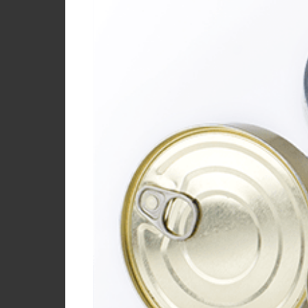
Contact
My
Briefcase