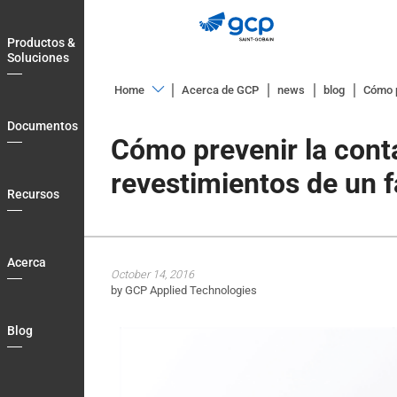
Skip
to
Productos &
main
Soluciones
navigation
Home
Acerca de GCP
news
blog
Cómo p
Productos
Documentos
&
Cómo prevenir la cont
Soluciones
revestimientos de un f
Documentos
Recursos
Recursos
Acerca
Acerca
October 14, 2016
Blog
by GCP Applied Technologies
Country
Blog
Login
Contact