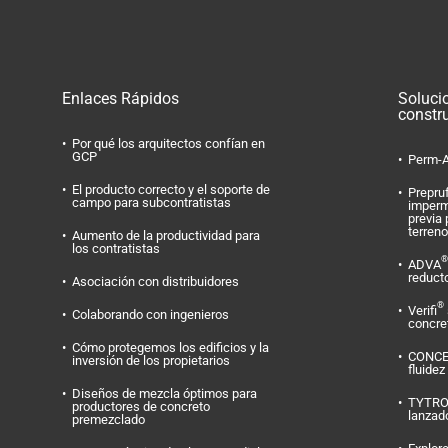
Enlaces Rápidos
Soluci
constr
Por qué los arquitectos confían en
GCP
Perm-A
El producto correcto y el soporte de
Prepru
campo para subcontratistas
imperm
previa 
terreno
Aumento de la productividad para
los contratistas
®
ADVA
reduct
Asociación con distribuidores
®
Verifi
Colaborando con ingenieros
concret
Cómo protegemos los edificios y la
CONC
inversión de los propietarios
fluidez
Diseños de mezcla óptimos para
TYTR
productores de concreto
lanzad
premezclado