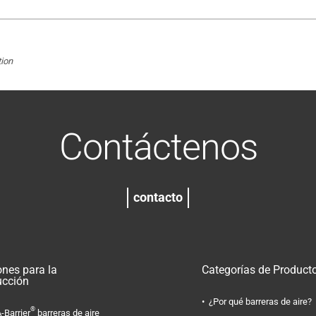
ion
Contáctenos
contacto
ones para la
Categorías de Product
ucción
¿Por qué barreras de aire?
®
-Barrier
barreras de aire