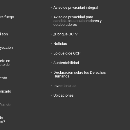
Aviso de privacidad integral
tra fuego
Aviso de privacidad para
?
candidatos a colaboradores y
colaboradores
d son
¿Por qué GCP?
Noticias
nyección
Lo que dice GCP
eto en
Sustentabilidad
eto de
Declaración sobre los Derechos
Humanos
ento
Inversionistas
bricado
Ubicaciones
eños de
do
os?