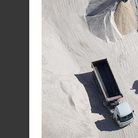
Contact
My
Briefcase