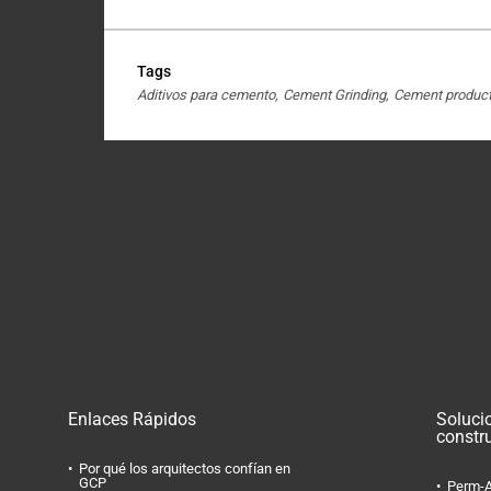
Tags
Aditivos para cemento
Cement Grinding
Cement product
Enlaces Rápidos
Soluci
constr
Por qué los arquitectos confían en
GCP
Perm-A