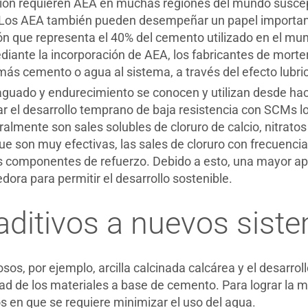
ción requieren AEA en muchas regiones del mundo suscept
. Los AEA también pueden desempeñar un papel important
ón que representa el 40% del cemento utilizado en el mu
ante la incorporación de AEA, los fabricantes de morter
 cemento o agua al sistema, a través del efecto lubrica
aguado y endurecimiento se conocen y utilizan desde hac
 el desarrollo temprano de baja resistencia con SCMs lo
mente son sales solubles de cloruro de calcio, nitratos y
e son muy efectivas, las sales de cloruro con frecuencia
os componentes de refuerzo. Debido a esto, una mayor apl
dora para permitir el desarrollo sostenible.
aditivos a nuevos sis
os, por ejemplo, arcilla calcinada calcárea y el desarrol
idad de los materiales a base de cemento. Para lograr la
os en que se requiere minimizar el uso del agua.