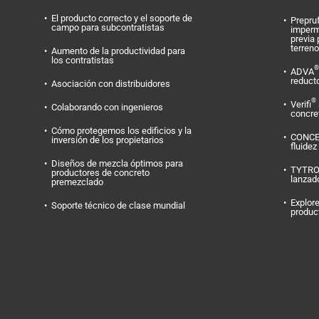
El producto correcto y el soporte de
Prepru
campo para subcontratistas
imperm
previa 
terreno
Aumento de la productividad para
los contratistas
®
ADVA
reduct
Asociación con distribuidores
®
Verifi
Colaborando con ingenieros
concret
Cómo protegemos los edificios y la
CONC
inversión de los propietarios
fluidez
Diseños de mezcla óptimos para
TYTR
productores de concreto
lanzad
premezclado
Explore
Soporte técnico de clase mundial
produc