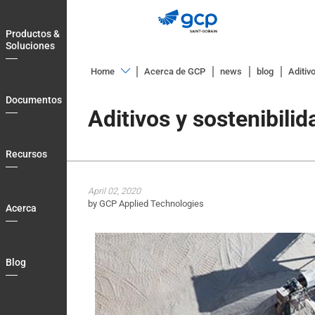
Skip
to
Productos &
main
Soluciones
navigation
Home
Acerca de GCP
news
blog
Aditiv
Productos
Documentos
&
Aditivos y sostenibilid
Soluciones
Documentos
Recursos
Recursos
April 02, 2020
Acerca
by GCP Applied Technologies
Acerca
Blog
Country
Blog
Login
Contact