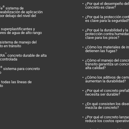
¿Por qué el desempeño del
concreto es clave?
®
fe
sistema de
eabilización de aplicación
por debajo del nivel del
¿Por qué la protección con
es clave para la seguridad
superplastificantes y
¿Por qué la durabilidad y la
ores de agua de alto rango
protección contra humeda
clave para los pisos?
sistema de manejo del
o en tránsito
¿Cómo los materiales de i
detienen las fugas?
™
ERA
concreto durable de alta
 controlada
¿Cómo el manejo del concr
tránsito garantiza un concr
alta calidad?
®
O
sistema para concreto
o
¿Cómo los aditivos de cem
aumentan la durabilidad?
 todas las líneas de
to
¿Por qué el concreto prefa
necesita ser durable?
¿En qué consisten los dis
mezcla de concreto?
¿Por qué el concreto lanza
reduce los costos operativ